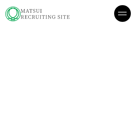
TOP
トップページ
→
Matsui Ism
松井の理念
→
Introduction
松井建設入門
→
Construction Management
松井の施工管理職
→
R.S
2024年度新卒入社
N.M
2022年度新卒入社
K.Y
2021年度新卒入社
Project Story