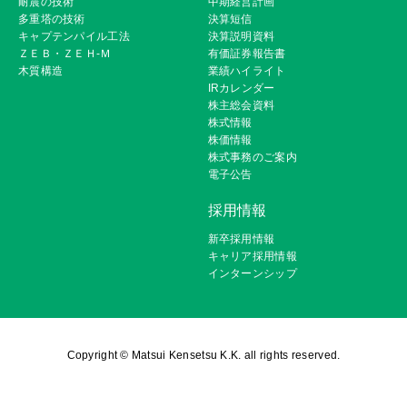
耐震の技術
中期経営計画
多重塔の技術
決算短信
キャプテンパイル工法
決算説明資料
ＺＥＢ・ＺＥＨ-Ｍ
有価証券報告書
木質構造
業績ハイライト
IRカレンダー
株主総会資料
株式情報
株価情報
株式事務のご案内
電子公告
採用情報
新卒採用情報
キャリア採用情報
インターンシップ
Copyright © Matsui Kensetsu K.K. all rights reserved.