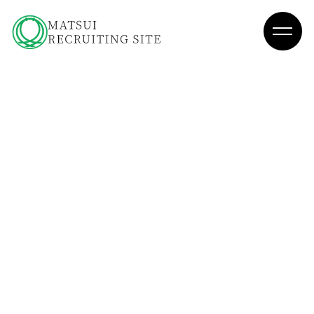
TOP
トップページ
→
Matsui Ism
松井の理念
→
Introduction
松井建設入門
→
Construction Management
松井の施工管理職
→
R.S
2024年度新卒入社
N.M
2022年度新卒入社
K.Y
2021年度新卒入社
Project Story